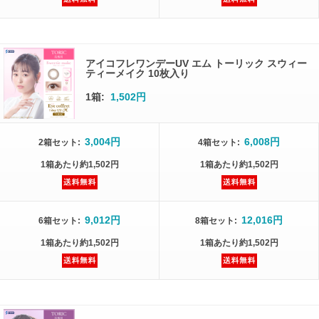
アイコフレワンデーUV エム トーリック スウィー
ティーメイク 10枚入り
1箱:
1,502円
3,004円
6,008円
2箱
セット
:
4箱
セット
:
1箱
あたり
約1,502円
1箱
あたり
約1,502円
9,012円
12,016円
6箱
セット
:
8箱
セット
:
1箱
あたり
約1,502円
1箱
あたり
約1,502円