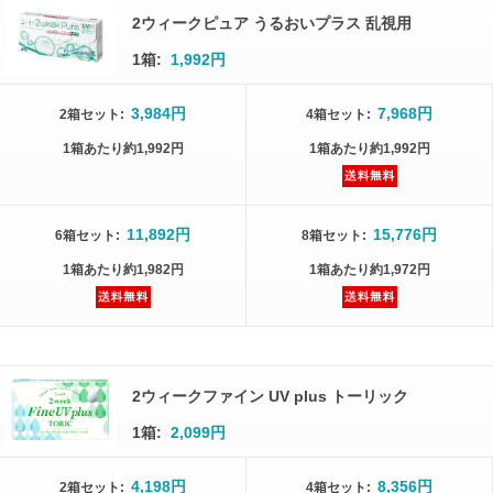
2ウィークピュア うるおいプラス 乱視用
1箱:
1,992円
3,984円
7,968円
2箱
セット
:
4箱
セット
:
1箱
あたり
約1,992円
1箱
あたり
約1,992円
11,892円
15,776円
6箱
セット
:
8箱
セット
:
1箱
あたり
約1,982円
1箱
あたり
約1,972円
2ウィークファイン UV plus トーリック
1箱:
2,099円
4,198円
8,356円
2箱
セット
:
4箱
セット
: