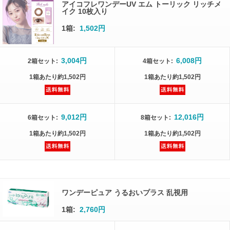
アイコフレワンデーUV エム トーリック リッチメ
イク 10枚入り
1箱:
1,502円
3,004円
6,008円
2箱
セット
:
4箱
セット
:
1箱
あたり
約1,502円
1箱
あたり
約1,502円
9,012円
12,016円
6箱
セット
:
8箱
セット
:
1箱
あたり
約1,502円
1箱
あたり
約1,502円
ワンデーピュア うるおいプラス 乱視用
1箱:
2,760円