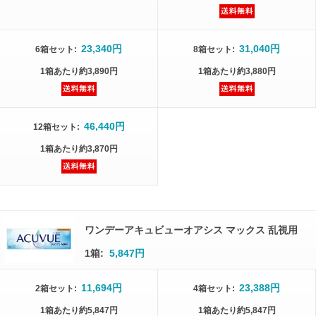
23,340円
31,040円
6箱
セット
:
8箱
セット
:
1箱
あたり
約3,890円
1箱
あたり
約3,880円
46,440円
12箱
セット
:
1箱
あたり
約3,870円
ワンデーアキュビューオアシス マックス 乱視用
1箱:
5,847円
11,694円
23,388円
2箱
セット
:
4箱
セット
:
1箱
あたり
約5,847円
1箱
あたり
約5,847円