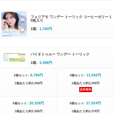
フェリアモ ワンデー トーリック コーヒーゼリー 1
0枚入り
1箱:
1,760円
バイオトゥルー ワンデー トーリック
1箱:
3,398円
6,796円
13,592円
2箱
セット
:
4箱
セット
:
1箱
あたり
約3,398円
1箱
あたり
約3,398円
20,328円
27,024円
6箱
セット
:
8箱
セット
:
1箱
あたり
約3,388円
1箱
あたり
約3,378円