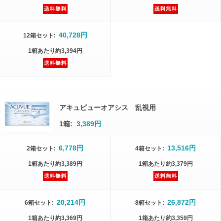
40,728円
12箱
セット
:
1箱
あたり
約3,394円
アキュビューオアシス 乱視用
1箱:
3,389円
6,778円
13,516円
2箱
セット
:
4箱
セット
:
1箱
あたり
約3,389円
1箱
あたり
約3,379円
20,214円
26,872円
6箱
セット
:
8箱
セット
:
1箱
あたり
約3,369円
1箱
あたり
約3,359円