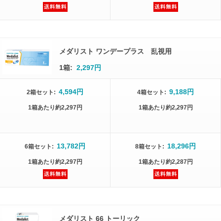
メダリスト ワンデープラス 乱視用
1箱:
2,297円
4,594円
9,188円
2箱
セット
:
4箱
セット
:
1箱
あたり
約2,297円
1箱
あたり
約2,297円
13,782円
18,296円
6箱
セット
:
8箱
セット
:
1箱
あたり
約2,297円
1箱
あたり
約2,287円
メダリスト 66 トーリック