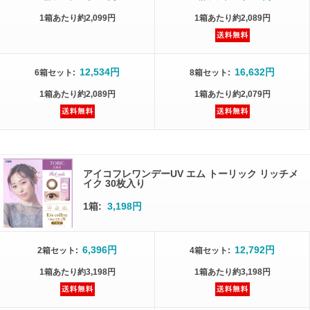
1箱
あたり
約2,099円
1箱
あたり
約2,089円
12,534円
16,632円
6箱
セット
:
8箱
セット
:
1箱
あたり
約2,089円
1箱
あたり
約2,079円
アイコフレワンデーUV エム トーリック リッチメ
イク 30枚入り
1箱:
3,198円
6,396円
12,792円
2箱
セット
:
4箱
セット
:
1箱
あたり
約3,198円
1箱
あたり
約3,198円