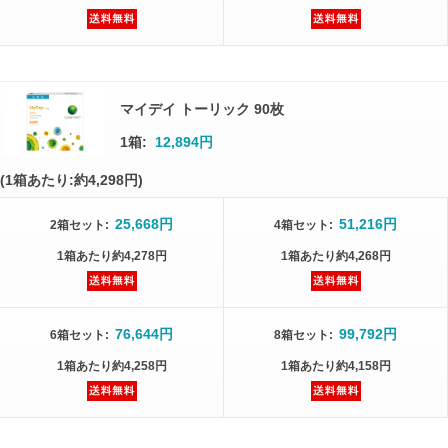
マイデイ トーリック 90枚
1箱:
12,894円
(1箱あたり:約4,298円)
25,668円
51,216円
2箱
セット
:
4箱
セット
:
1箱
あたり
約4,278円
1箱
あたり
約4,268円
76,644円
99,792円
6箱
セット
:
8箱
セット
:
1箱
あたり
約4,258円
1箱
あたり
約4,158円