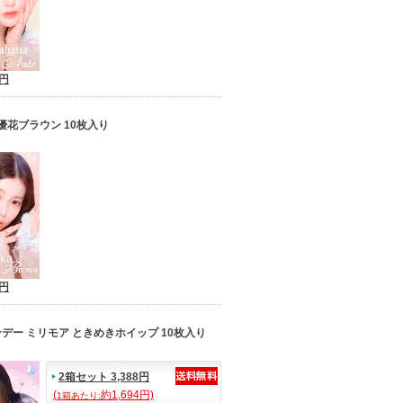
5円
優花ブラウン 10枚入り
5円
デー ミリモア ときめきホイップ 10枚入り
2箱セット 3,388円
(
約1,694円)
1箱あたり: