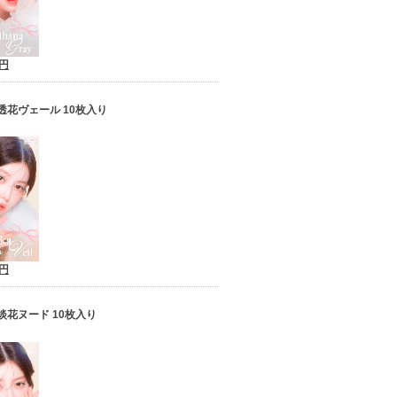
5円
透花ヴェール 10枚入り
5円
淡花ヌード 10枚入り