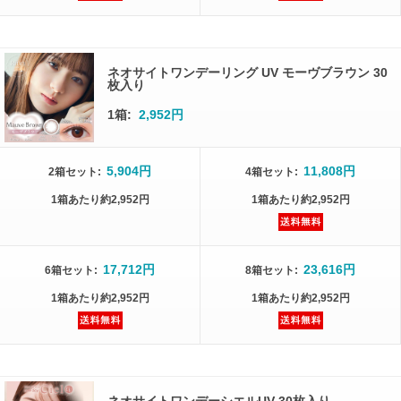
ネオサイトワンデーリング UV モーヴブラウン 30
枚入り
1箱:
2,952円
5,904円
11,808円
2箱
セット
:
4箱
セット
:
1箱
あたり
約2,952円
1箱
あたり
約2,952円
17,712円
23,616円
6箱
セット
:
8箱
セット
:
1箱
あたり
約2,952円
1箱
あたり
約2,952円