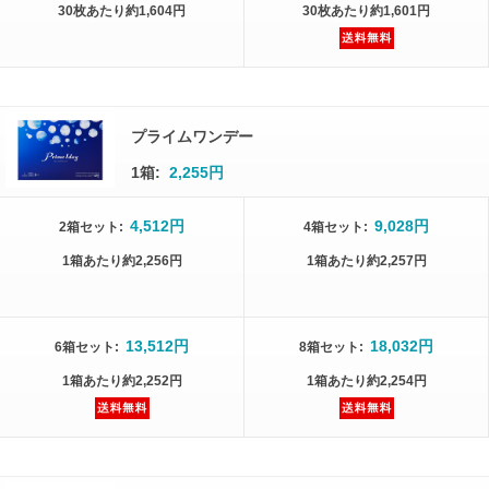
30枚
あたり
約1,604円
30枚
あたり
約1,601円
プライムワンデー
1箱:
2,255円
4,512円
9,028円
2箱
セット
:
4箱
セット
:
1箱
あたり
約2,256円
1箱
あたり
約2,257円
13,512円
18,032円
6箱
セット
:
8箱
セット
:
1箱
あたり
約2,252円
1箱
あたり
約2,254円