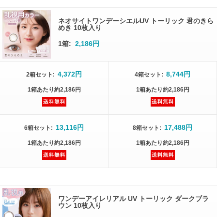
ネオサイトワンデーシエルUV トーリック 君のきら
めき 10枚入り
1箱:
2,186円
4,372円
8,744円
2箱
セット
:
4箱
セット
:
1箱
あたり
約2,186円
1箱
あたり
約2,186円
13,116円
17,488円
6箱
セット
:
8箱
セット
:
1箱
あたり
約2,186円
1箱
あたり
約2,186円
ワンデーアイレリアル UV トーリック ダークブラ
ウン 10枚入り