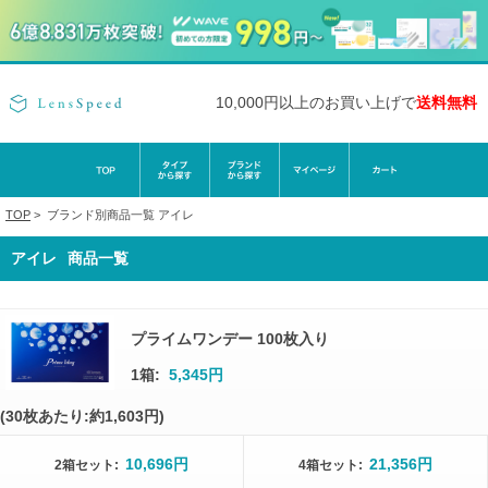
10,000円以上のお買い上げで
送料無料
TOP
>
ブランド別商品一覧
アイレ
アイレ
商品一覧
プライムワンデー 100枚入り
1箱:
5,345円
(30枚あたり:約1,603円)
10,696円
21,356円
2箱
セット
:
4箱
セット
: