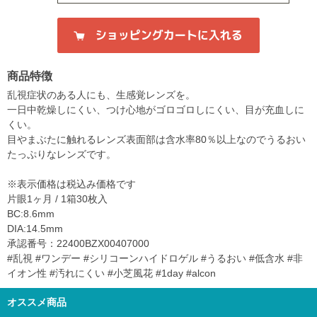
商品特徴
乱視症状のある人にも、生感覚レンズを。
一日中乾燥しにくい、つけ心地がゴロゴロしにくい、目が充血しに
くい。
目やまぶたに触れるレンズ表面部は含水率80％以上なのでうるおい
たっぷりなレンズです。
※表示価格は税込み価格です
片眼1ヶ月 / 1箱30枚入
BC:8.6mm
DIA:14.5mm
承認番号：22400BZX00407000
#乱視 #ワンデー #シリコーンハイドロゲル #うるおい #低含水 #非
イオン性 #汚れにくい #小芝風花 #1day #alcon
オススメ商品