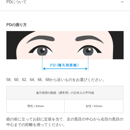
PDについて
PDの測り方
58、60、62、64、66、68から近いものをお選びください。
遠方視用の眼鏡（通常用）の日本人の平均値
男性 / 64mm
女性 / 62mm
鏡の前に立ってお顔に定規を当て、左の黒目の中心から右目の黒目の
中心までの距離を測ってください。