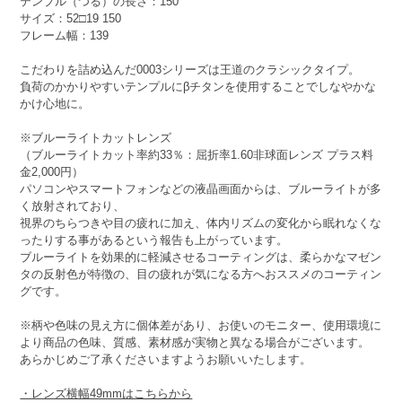
テンプル（つる）の長さ：150
サイズ：52□19 150
フレーム幅：139
こだわりを詰め込んだ0003シリーズは王道のクラシックタイプ。
負荷のかかりやすいテンプルにβチタンを使用することでしなやかな
かけ心地に。
※ブルーライトカットレンズ
（ブルーライトカット率約33％：屈折率1.60非球面レンズ プラス料
金2,000円）
パソコンやスマートフォンなどの液晶画面からは、ブルーライトが多
く放射されており、
視界のちらつきや目の疲れに加え、体内リズムの変化から眠れなくな
ったりする事があるという報告も上がっています。
ブルーライトを効果的に軽減させるコーティングは、柔らかなマゼン
タの反射色が特徴の、目の疲れが気になる方へおススメのコーティン
グです。
※柄や色味の見え方に個体差があり、お使いのモニター、使用環境に
より商品の色味、質感、素材感が実物と異なる場合がございます。
あらかじめご了承くださいますようお願いいたします。
・レンズ横幅49mmはこちらから