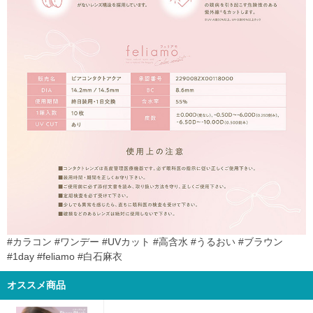
#カラコン #ワンデー #UVカット #高含水 #うるおい #ブラウン
#1day #feliamo #白石麻衣
オススメ商品