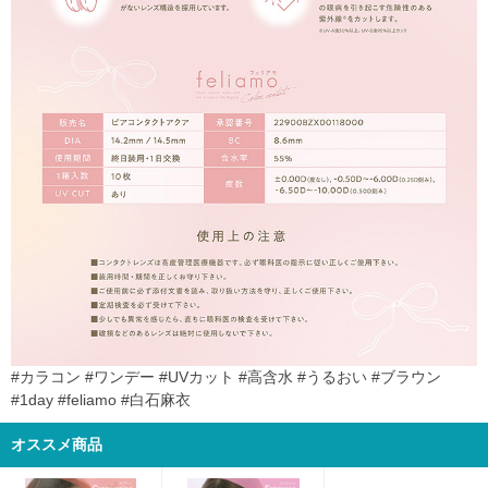
#カラコン #ワンデー #UVカット #高含水 #うるおい #ブラウン
#1day #feliamo #白石麻衣
オススメ商品