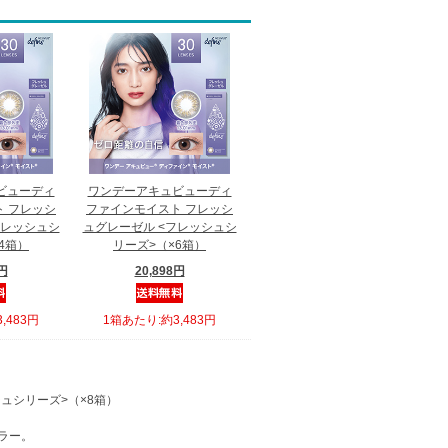
ビューディ
ワンデーアキュビューディ
 フレッシ
ファインモイスト フレッシ
フレッシュシ
ュグレーゼル <フレッシュシ
4箱）
リーズ>（×6箱）
2円
20,898円
,483円
1箱あたり:約3,483円
ュシリーズ>（×8箱）
ラー。