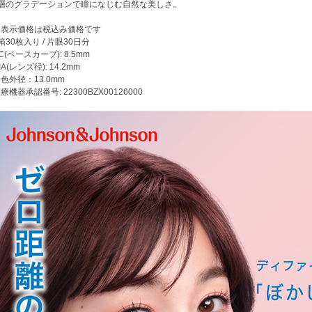
3層のグラデーションで瞳になじむ自然な美しさ。
※表示価格は税込み価格です
箱30枚入り / 片眼30日分
C(ベースカーブ): 8.5mm
IA(レンズ径): 14.2mm
色外径：13.0mm
療機器承認番号: 22300BZX00126000