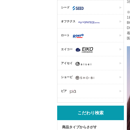
シード
1
オフテクス
B
D
着
ロート
医
エイコー
アイセイ
ショービ
ピア
こだわり検索
商品タイプからさがす