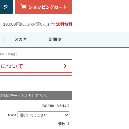
10,000円以上のお買い上げで
送料無料
>（×8箱）
業について
右目のデータを入力して下さい
BC/DIA
8.5/14.2
PWR
個数
4