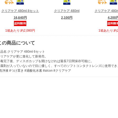
クリアケア 480ml 8セット
クリアケア 480ml
クリアケア 480
16,640円
2,100円
4,200
1箱あたり:約2,080円
1箱あたり:約2
この商品について
品名:クリアケア 480ml 6セット
クリアケアが更に進化して新発売。
消毒完了後、ディスポカップを開けなければ最長7日間保存可能に。
防腐剤が入っていないので目に優しく、すべてのソフトコンタクトレンズに使用でき
洗浄液 #つけ置き #過酸化水素 #alcon #クリアケア