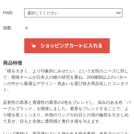
PWR
個数
4
商品特徴
「瞳を大きく、より印象的にみせたい」という女性のニーズに対し
て、開発チームが日本人の瞳の研究を重ね、200種類以上のパター
ンの中から最適なデザイン・色あいを選び抜き商品化したコンタク
ト。
反射性の黒系と透過性の紫系の2色をブレンドし、深みのある色「パ
ープルブラック」を開発しました。紫系をブレンドすることで、よ
り瞳を黒くくっきり、外側のリングが白目との境の輪郭を引きしめ
て見せ、目もと全体に透明感と奥行き感を与えます。
レンズ素材は、美容液などにも使われる保水素材、改良ポリビニル